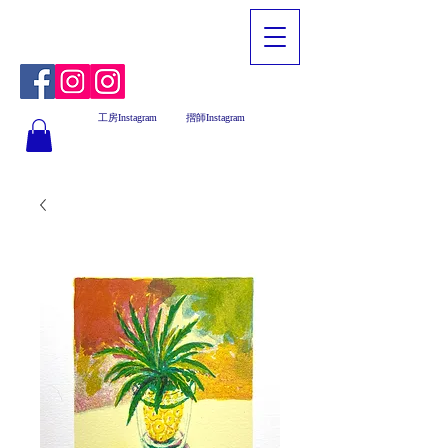
工房Instagram
摺師Instagram