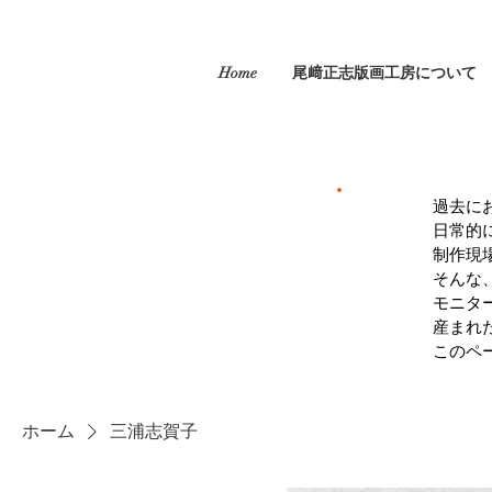
Home
尾﨑正志版画工房について
過去に
日常的
制作現
そんな
モニタ
産まれ
このペ
ホーム
三浦志賀子