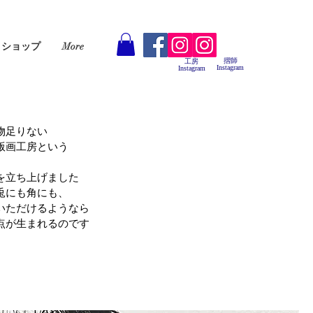
ショップ
More
摺師
工房
Instagram
Instagram
物足りない
版画工房という
を立ち上げました
兎にも角にも、
いただけるようなら
点が生まれるのです