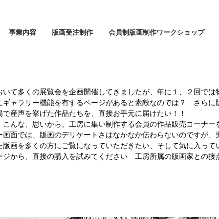
事業内容
版画受注制作
会員制版画制作ワークショップ
おいて多くの展覧会を企画開催してきましたが、年に１、２回では
にギャラリー機能を有するページがあると素敵なのでは？ さらに
場で産声を挙げた作品たちを、直接お手元に届けたい！！
、こんな、思いから、工房に集い制作する会員の作品販売コーナー
ー画面では、版画のデリケートさはなかなか伝わらないのですが、
た版画を多くの方にご覧になっていただきたい、そして気に入って
ージから、直接の購入を試みてください 工房所属の版画家との接