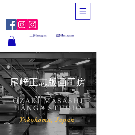
工房Instagram
摺師Instagram
尾﨑正志版画工房
OZAKI MASASHI
HANGA STUDIO
Yokohama, Japan