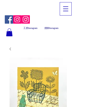
工房Instagram
摺師Instagram