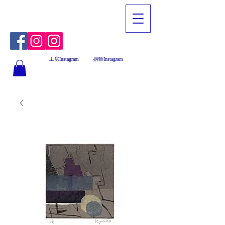
工房Instagram
摺師Instagram