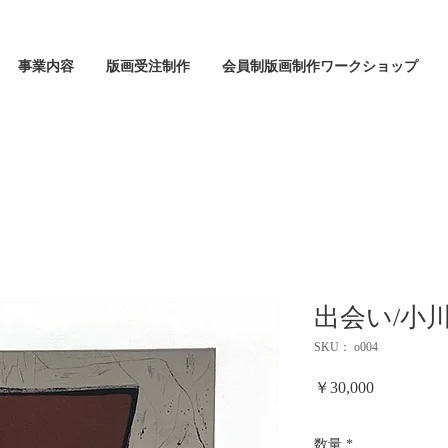
事業内容
版画受注制作
会員制版画制作ワークショップ
出会い/小川京
SKU： o004
価
￥30,000
格
数量
*