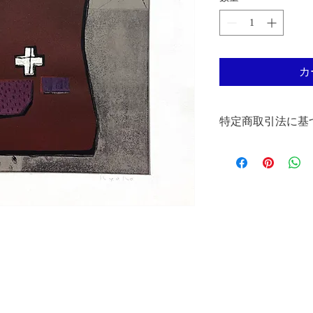
カ
特定商取引法に基
販売事業者：尾崎正志版画工房
Studio
運営責任者名： 尾崎
郵便番号：〒230-00
所在地：横浜市鶴見区駒
電話番号：045-716-66
メールアドレス：ozkhan
・販売価格および配
販売価格：
販売価格はウェブサ