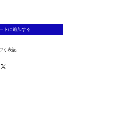
ートに追加する
づく表記
 / Ozaki Masashi Print
正志
71
岡5-10-20
47
ga.shop@gmail.com
送料
イトに表示された金額（表示価格/消