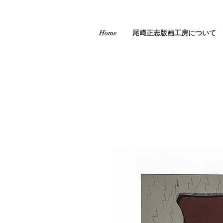
Home
尾﨑正志版画工房について