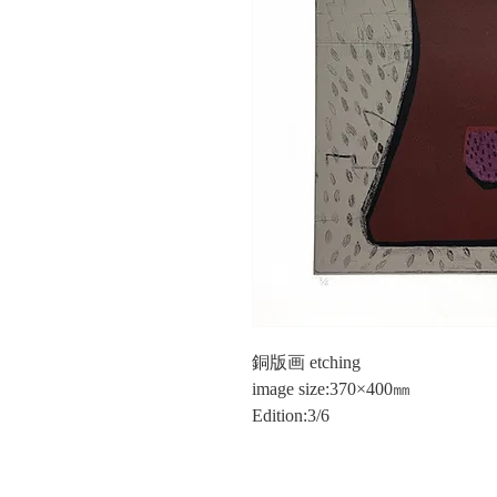
銅版画 etching
image size:370×400㎜
Edition:3/6