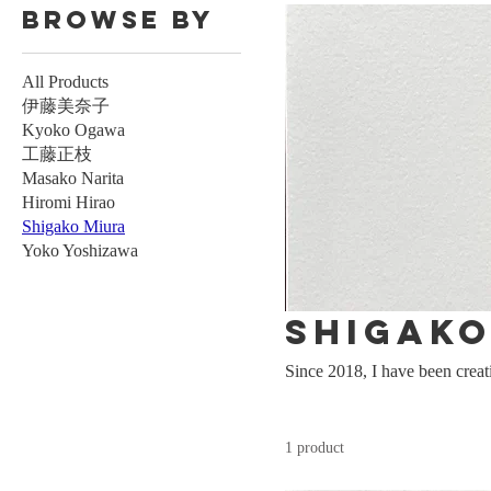
Browse by
All Products
伊藤美奈子
Kyoko Ogawa
工藤正枝
Masako Narita
Hiromi Hirao
Shigako Miura
Yoko Yoshizawa
Shigako
Since 2018, I have been creat
1 product