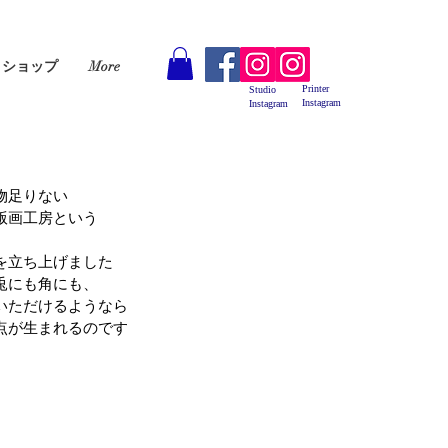
ショップ
More
Printer
Studio
Instagram
Instagram
物足りない
版画工房という
を立ち上げました
兎にも角にも、
いただけるようなら
点が生まれるのです