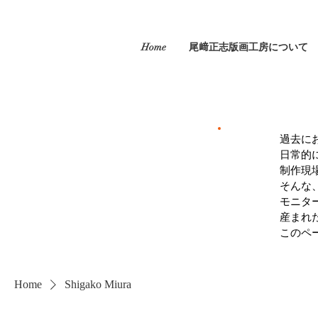
Home
尾﨑正志版画工房について
過去に
日常的
制作現
そんな
モニタ
産まれ
このペ
Home
Shigako Miura