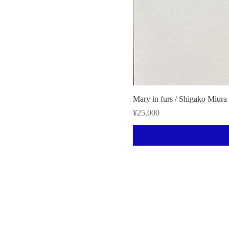
Mary in furs / Shigako Miura
Price
¥25,000