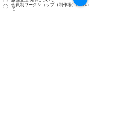
会員制ワークショップ（制作場）につい
て
その他
送信:submit