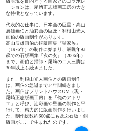
版表現を目的とする画家とのコラボレ
ーションは、尾﨑正志版画工房の大き
な特徴となっています。
代表的な仕事に、日本画の巨星・高山
辰雄画伯と油彩画の巨匠・利根山光人
画伯の版画制作があります。
高山辰雄画伯の銅版画集『聖家族』
（1976年）の制作に始まり、最晩年93
歳での石版画集『玄の玄』（2006年）
まで、画伯と摺師・尾﨑の二人三脚は
30年以上も続きました。
また、利根山光人画伯との版画制作
は、画伯の急逝まで14年間続きまし
た。画伯はプリントハウスOM（現・
尾崎正志版画工房）を「俺のアトリ
エ」と呼び、油彩画や壁画の制作と平
行して、精力的に版画制作を行いまし
た。制作総数約600点にも及ぶ石版・銅
版画がここで生まれたのです。