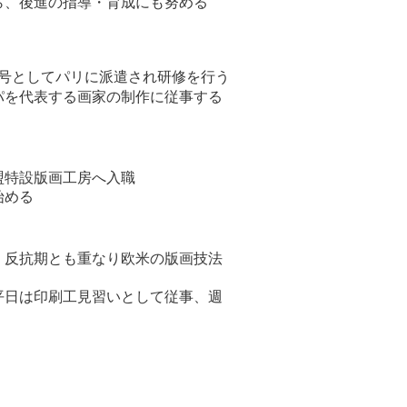
ら、後進の指導・育成にも努める
1号としてパリに派遣され研修を行う
パを代表する画家の制作に従事する
盟特設版画工房へ入職
始める
、反抗期とも重なり欧米の版画技法
平日は印刷工見習いとして従事、週