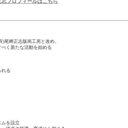
正志プロフィールはこちら
有)尾﨑正志版画工房と改め、
すべく新たな活動を始める
られる
エムを設立