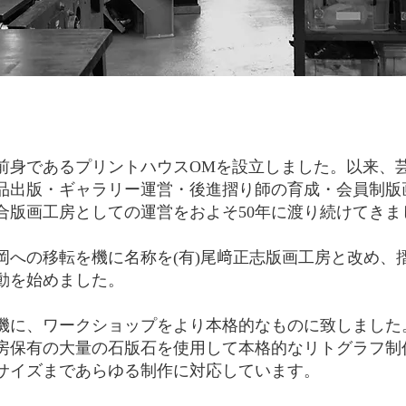
の前身であるプリントハウスOMを設立しました。以来、
品出版・ギャラリー運営・後進摺り師の育成・会員制版
合版画工房としての運営をおよそ50
年に渡り続けてきま
駒岡への移転を機に名称を(有)尾﨑正志版画工房と改め
動を始めました。
機に、ワークショップをより本格的なものに致しました
房保有の大量の石版石を使用して本格的なリトグラフ制
サイズまであらゆる制作に対応しています。