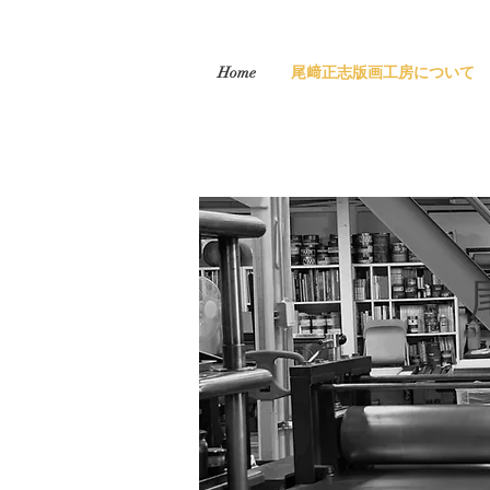
Home
尾﨑正志版画工房について