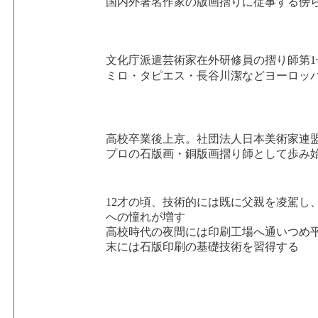
国内外著名作家の版画摺りに従事する傍
文化庁派遣芸術家在外研修員の摺り師第
ミロ・タピエス・長谷川潔などヨーロッ
高校卒業後上京。社団法人日本美術家連
プロの石版画・銅版画摺り師として歩み
12才の頃、技術的には既に父親を凌駕し
への憧れが増す
高校時代の夜間には印刷工場へ通いつめ
末には石版印刷の基礎技術を習得する