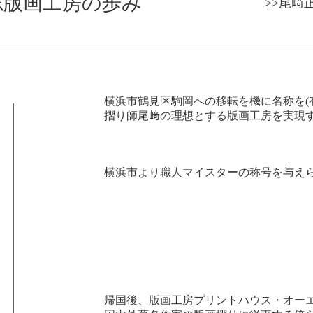
志版画工房の歩み
>>尾﨑
横浜市鶴見区駒岡への移転を機に名称を(
摺り師尾﨑の理想とする版画工房を実現
横浜市より職人マイスターの称号を与え
帰国後、版画工房プリントハウス・オー